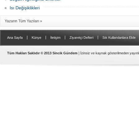
Isı Değişiklikleri
Yazarın Tüm Yazıları »
|
|
|
|
Ana Sayfa
Künye
İletişim
Ziyaretçi Defteri
Sık Kullanılanlara Ekle
Samsat
Tüm Hakları Saklıdır © 2013 Sincik Gündem
| İzinsiz ve kaynak gösterilmeden yayı