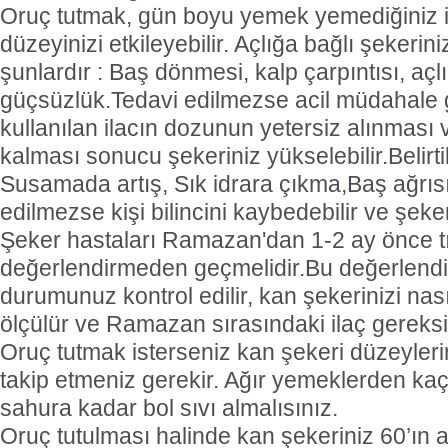
Oruç tutmak, gün boyu yemek yemediğiniz i
düzeyinizi etkileyebilir. Açlığa bağlı şekeriniz 
şunlardır : Baş dönmesi, kalp çarpıntısı, açlı
güçsüzlük.Tedavi edilmezse acil müdahale g
kullanılan ilacın dozunun yetersiz alınmas
kalması sonucu şekeriniz yükselebilir.Belirtil
Susamada artış, Sık idrara çıkma,Baş ağrısı
edilmezse kişi bilincini kaybedebilir ve şeke
Şeker hastaları Ramazan'dan 1-2 ay önce t
değerlendirmeden geçmelidir.Bu değerlendi
durumunuz kontrol edilir, kan şekerinizi nasıl
ölçülür ve Ramazan sırasındaki ilaç gereksin
Oruç tutmak isterseniz kan şekeri düzeyleri
takip etmeniz gerekir. Ağır yemeklerden kaç
sahura kadar bol sıvı almalısınız.
Oruç tutulması halinde kan şekeriniz 60’ın 