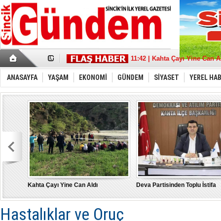
17:36 | Sincik Doğalgaza Kav
11:42 | Kahta Çayı Yine Can A
18:21 | Deva Partisinden Toplu
13:39 | Sait Aybak'a Büyük De
08:32 | Aybak, Adıyaman'da 
ANASAYFA
YAŞAM
EKONOMİ
GÜNDEM
SİYASET
YEREL HA
21:11 | “Türkiye İçin” tüm g
22:53 | MHP Adıyaman Milletve
17:43 | Depremde hasar gören
10:17 | Burak Gelir’’ Adıyama
15:21 | "Bu Yanlıştan Biran 
Kahta Çayı Yine Can Aldı
Deva Partisinden Toplu İstifa
Hastalıklar ve Oruç