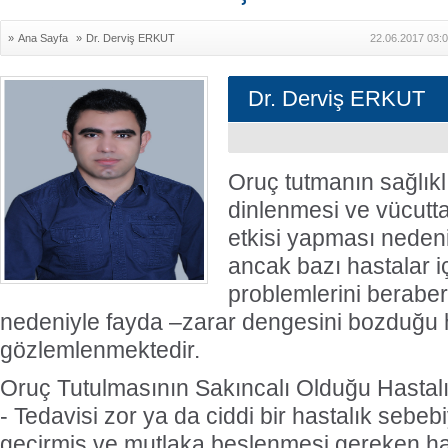
»
Ana Sayfa
»
Dr. Derviş ERKUT
22.06.2017 03:
Dr. Derviş ERKUT
Oruç tutmanın sağlıkl
dinlenmesi ve vücutt
etkisi yapması nedeni
ancak bazı hastalar içi
problemlerini beraber
nedeniyle fayda –zarar dengesini bozduğu 
gözlemlenmektedir.
Oruç Tutulmasının Sakıncalı Olduğu Hastalı
- Tedavisi zor ya da ciddi bir hastalık sebebi
geçirmiş ve mutlaka beslenmesi gereken ha