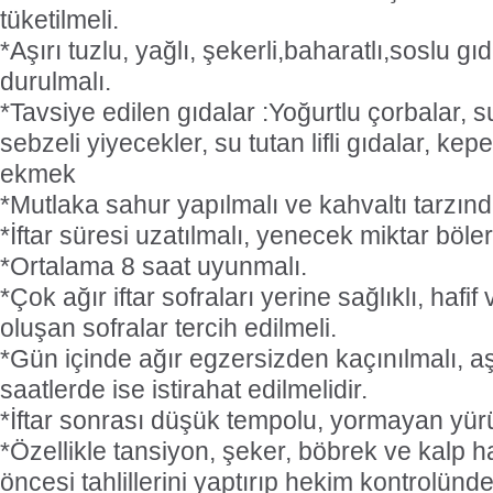
tüketilmeli.
*Aşırı tuzlu, yağlı, şekerli,baharatlı,soslu g
durulmalı.
*Tavsiye edilen gıdalar :Yoğurtlu çorbalar, s
sebzeli yiyecekler, su tutan lifli gıdalar, kep
ekmek
*Mutlaka sahur yapılmalı ve kahvaltı tarzında
*İftar süresi uzatılmalı, yenecek miktar böle
*Ortalama 8 saat uyunmalı.
*Çok ağır iftar sofraları yerine sağlıklı, hafi
oluşan sofralar tercih edilmeli.
*Gün içinde ağır egzersizden kaçınılmalı, aş
saatlerde ise istirahat edilmelidir.
*İftar sonrası düşük tempolu, yormayan yürü
*Özellikle tansiyon, şeker, böbrek ve kalp h
öncesi tahlillerini yaptırıp hekim kontrolünd