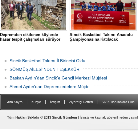
Depremden etkilenen köylerde
Sincik Basketbol Takımı Anadolu
hasar tespit çalışmaları sürüyor
Şampiyonasına Katılacak
Sincik Basketbol Takımı İl Birincisi Oldu
SÖNMÜŞ AİLESİ'NDEN TEŞEKKÜR
Başkan Aydın’dan Sincik’e Gençli Merkezi Müjdesi
Ahmet Aydın'dan Depremzedelere Müjde
|
|
|
|
Ana Sayfa
Künye
İletişim
Ziyaretçi Defteri
Sık Kullanılanlara Ekle
Samsat
Tüm Hakları Saklıdır © 2013 Sincik Gündem
| İzinsiz ve kaynak gösterilmeden yayı