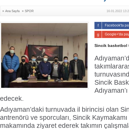
»
Ana Sayfa
»
SPOR
16.01.2022 13:
Facebook'ta pa
Google+'da pay
Sincik basketbol 
Adıyaman’d
takımlarara
turnuvasında
Sincik Bask
Adıyaman’ı 
edecek.
Adıyaman’daki turnuvada il birincisi olan Si
antrenörü ve sporcuları, Sincik Kaymakamı 
makamında ziyaret ederek takımın çalışmala