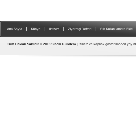
|
|
|
|
Ana Sayfa
Künye
İletişim
Ziyaretçi Defteri
Sık Kullanılanlara Ekle
Samsat
Tüm Hakları Saklıdır © 2013 Sincik Gündem
| İzinsiz ve kaynak gösterilmeden yayı