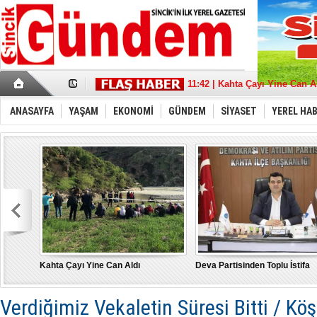
17:36 | Sincik Doğalgaza Kav
11:42 | Kahta Çayı Yine Can A
18:21 | Deva Partisinden Toplu
13:39 | Sait Aybak'a Büyük De
ANASAYFA
YAŞAM
EKONOMİ
GÜNDEM
SİYASET
YEREL HA
08:32 | Aybak, Adıyaman'da 
21:11 | “Türkiye İçin” tüm g
22:53 | MHP Adıyaman Milletve
17:43 | Depremde hasar gören
10:17 | Burak Gelir’’ Adıyama
15:21 | "Bu Yanlıştan Biran 
Kahta Çayı Yine Can Aldı
Deva Partisinden Toplu İstifa
Verdiğimiz Vekaletin Süresi Bitti / Kö