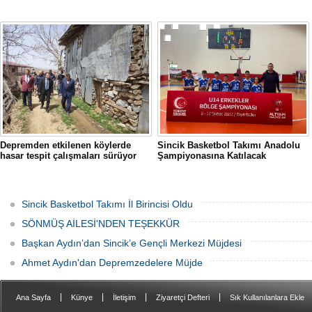
Depremden etkilenen köylerde
Sincik Basketbol Takımı Anadolu
hasar tespit çalışmaları sürüyor
Şampiyonasına Katılacak
Sincik Basketbol Takımı İl Birincisi Oldu
SÖNMÜŞ AİLESİ'NDEN TEŞEKKÜR
Başkan Aydın’dan Sincik’e Gençli Merkezi Müjdesi
Ahmet Aydın'dan Depremzedelere Müjde
|
|
|
|
Ana Sayfa
Künye
İletişim
Ziyaretçi Defteri
Sık Kullanılanlara Ekle