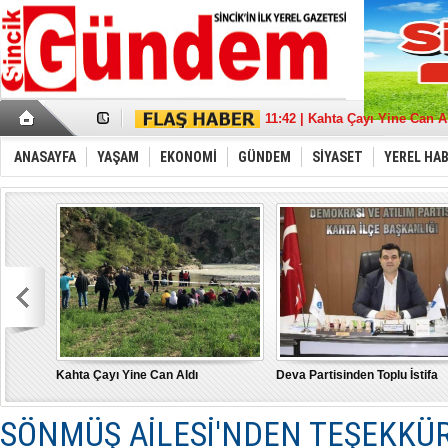
17:36 | Sincik Doğalgaza Kav
11:42 | Kahta Çayı Yine Can A
18:21 | Deva Partisinden Toplu
13:39 | Sait Aybak'a Büyük De
ANASAYFA
YAŞAM
EKONOMİ
GÜNDEM
SİYASET
YEREL HA
08:32 | Aybak, Adıyaman'da 
21:11 | “Türkiye İçin” tüm g
22:53 | MHP Adıyaman Milletve
17:43 | Depremde hasar gören
10:17 | Burak Gelir’’ Adıyama
15:21 | "Bu Yanlıştan Biran 
Kahta Çayı Yine Can Aldı
Deva Partisinden Toplu İstifa
SÖNMÜŞ AİLESİ'NDEN TEŞEKKÜ