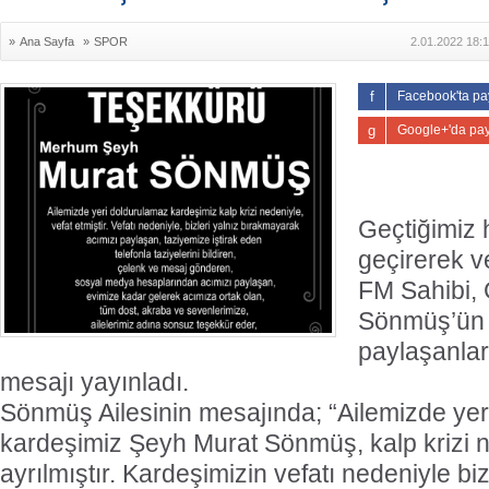
»
Ana Sayfa
»
SPOR
2.01.2022 18:
Facebook'ta pa
Google+'da pay
Geçtiğimiz h
geçirerek v
FM Sahibi,
Sönmüş’ün a
paylaşanlar
mesajı yayınladı.
Sönmüş Ailesinin mesajında; “Ailemizde ye
kardeşimiz Şeyh Murat Sönmüş, kalp krizi 
ayrılmıştır. Kardeşimizin vefatı nedeniyle biz