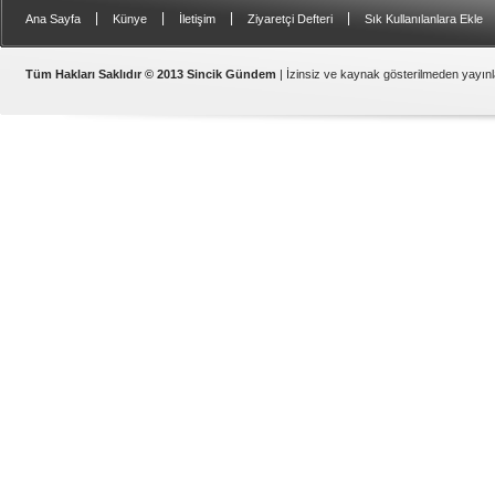
|
|
|
|
Ana Sayfa
Künye
İletişim
Ziyaretçi Defteri
Sık Kullanılanlara Ekle
Samsat
Tüm Hakları Saklıdır © 2013 Sincik Gündem
| İzinsiz ve kaynak gösterilmeden yayı