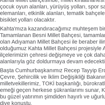
Kahta Millet Bahçesinde, millet kıraathanesi,
çocuk oyun alanları, yürüyüş yolları, spor s
elemanları, etkinlik alanları, tematik bahçeler
bisiklet yolları olacaktır.
Kahta'mıza kazandıracağımız muhteşem bir 
Tamamlanan Besni Millet Bahçesi, tamam
olan Adıyaman Millet Bahçesi ile beraber il
olduğumuz Kahta Millet Bahçesi projesiyle 
ilçelerimizin çehresi değişmeye ve çok daha 
alanlarıyla göz doldurmaya devam edecekti
Başta Cumhurbaşkanımız Recep Tayyip Er
Çevre, Şehircilik ve İklim Değişikliği Baka
milletvekillerimiz, TOKİ başkanlığı, bürokratl
emeği geçen herkese şükranlarımı sunar, K
bu güzel yatırımın şimdiden hayırlı ve uğurl
diye konuştu.