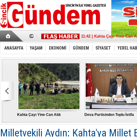
17:36 | Sincik Doğalgaza Kav
11:42 | Kahta Çayı Yine Can A
18:21 | Deva Partisinden Toplu
13:39 | Sait Aybak'a Büyük De
08:32 | Aybak, Adıyaman'da 
ANASAYFA
YAŞAM
EKONOMİ
GÜNDEM
SİYASET
YEREL HA
21:11 | “Türkiye İçin” tüm g
22:53 | MHP Adıyaman Milletve
17:43 | Depremde hasar gören
10:17 | Burak Gelir’’ Adıyama
15:21 | "Bu Yanlıştan Biran 
Kahta Çayı Yine Can Aldı
Deva Partisinden Toplu İstifa
Milletvekili Aydın: Kahta'ya Millet