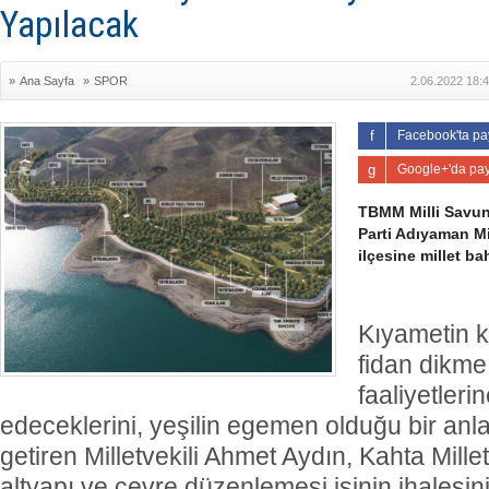
Yapılacak
»
Ana Sayfa
»
SPOR
2.06.2022 18:
Facebook'ta pa
Google+'da pay
TBMM Milli Savu
Parti Adıyaman Mi
ilçesine millet ba
Kıyametin k
fidan dikme
faaliyetler
edeceklerini, yeşilin egemen olduğu bir anlayı
getiren Milletvekili Ahmet Aydın, Kahta Mille
altyapı ve çevre düzenlemesi işinin ihales