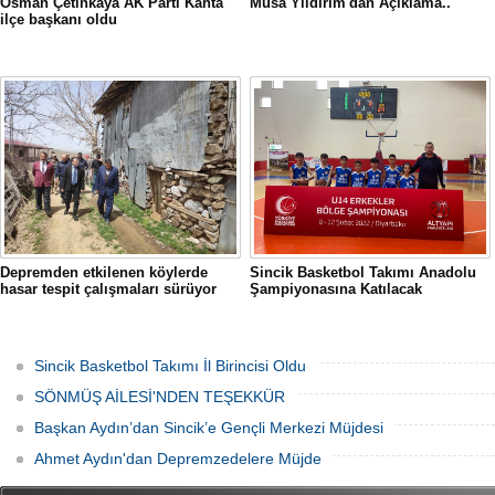
Osman Çetinkaya AK Parti Kahta
Musa Yıldırım'dan Açıklama..
ilçe başkanı oldu
Depremden etkilenen köylerde
Sincik Basketbol Takımı Anadolu
hasar tespit çalışmaları sürüyor
Şampiyonasına Katılacak
Sincik Basketbol Takımı İl Birincisi Oldu
SÖNMÜŞ AİLESİ'NDEN TEŞEKKÜR
Başkan Aydın’dan Sincik’e Gençli Merkezi Müjdesi
Ahmet Aydın'dan Depremzedelere Müjde