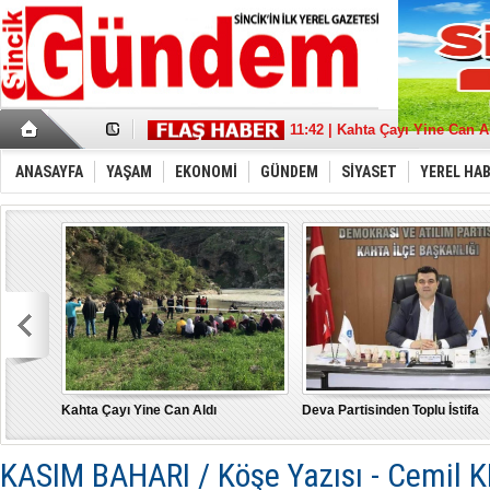
17:36 | Sincik Doğalgaza Kav
11:42 | Kahta Çayı Yine Can A
18:21 | Deva Partisinden Toplu
13:39 | Sait Aybak'a Büyük De
ANASAYFA
YAŞAM
EKONOMİ
GÜNDEM
SİYASET
YEREL HA
08:32 | Aybak, Adıyaman'da 
21:11 | “Türkiye İçin” tüm g
22:53 | MHP Adıyaman Milletve
17:43 | Depremde hasar gören
10:17 | Burak Gelir’’ Adıyama
15:21 | "Bu Yanlıştan Biran 
Kahta Çayı Yine Can Aldı
Deva Partisinden Toplu İstifa
KASIM BAHARI / Köşe Yazısı - Cemil 