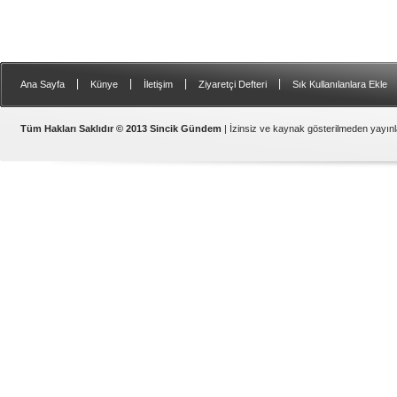
|
|
|
|
Ana Sayfa
Künye
İletişim
Ziyaretçi Defteri
Sık Kullanılanlara Ekle
Samsat
Tüm Hakları Saklıdır © 2013 Sincik Gündem
| İzinsiz ve kaynak gösterilmeden yayı