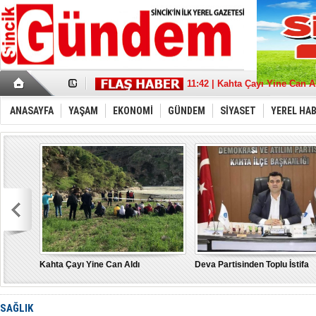
17:36 | Sincik Doğalgaza Kav
11:42 | Kahta Çayı Yine Can A
18:21 | Deva Partisinden Toplu
13:39 | Sait Aybak'a Büyük De
ANASAYFA
YAŞAM
EKONOMİ
GÜNDEM
SİYASET
YEREL HA
08:32 | Aybak, Adıyaman'da 
21:11 | “Türkiye İçin” tüm g
22:53 | MHP Adıyaman Milletve
17:43 | Depremde hasar gören
10:17 | Burak Gelir’’ Adıyama
15:21 | "Bu Yanlıştan Biran 
Kahta Çayı Yine Can Aldı
Deva Partisinden Toplu İstifa
SAĞLIK