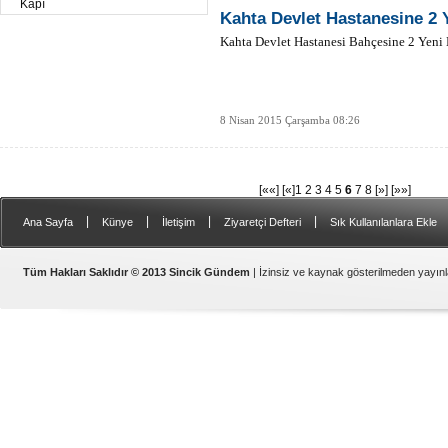
Kahta Devlet Hastanesine 2 
Kahta Devlet Hastanesi Bahçesine 2 Yeni 
8 Nisan 2015 Çarşamba 08:26
[««]
[«]
1
2
3
4
5
6
7
8
[»]
[»»]
|
|
|
|
Ana Sayfa
Künye
İletişim
Ziyaretçi Defteri
Sık Kullanılanlara Ekle
Samsat
Tüm Hakları Saklıdır © 2013 Sincik Gündem
| İzinsiz ve kaynak gösterilmeden yayı