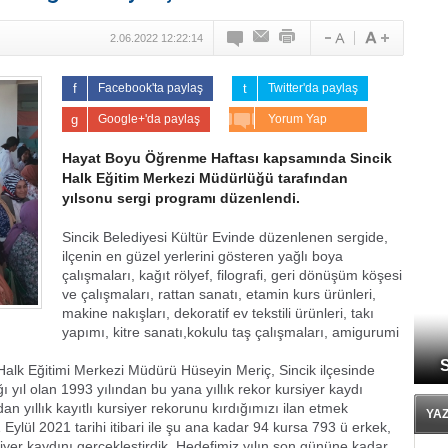
2.06.2022 12:22:14
Facebook'ta paylaş
Twitter'da paylaş
Google+'da paylaş
Yorum Yap
Hayat Boyu Öğrenme Haftası kapsamında Sincik
Halk Eğitim Merkezi Müdürlüğü tarafından
yılsonu sergi programı düzenlendi.
Sincik Belediyesi Kültür Evinde düzenlenen sergide,
ilçenin en güzel yerlerini gösteren yağlı boya
çalışmaları, kağıt rölyef, filografi, geri dönüşüm köşesi
ve çalışmaları, rattan sanatı, etamin kurs ürünleri,
makine nakışları, dekoratif ev tekstili ürünleri, takı
yapımı, kitre sanatı,kokulu taş çalışmaları, amigurumi
S
Halk Eğitimi Merkezi Müdürü Hüseyin Meriç, Sincik ilçesinde
 yıl olan 1993 yılından bu yana yıllık rekor kursiyer kaydı
yıllık kayıtlı kursiyer rekorunu kırdığımızı ilan etmek
YA
1 Eylül 2021 tarihi itibari ile şu ana kadar 94 kursa 793 ü erkek,
yer kaydını gerçekleştirdik. Hedefimiz yılın son gününe kadar