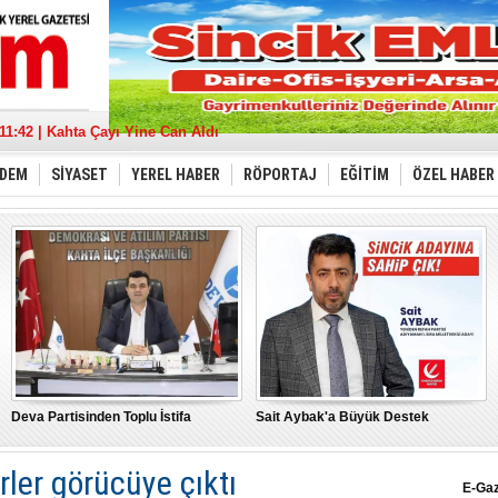
17:36 | Sincik Doğalgaza Kavuşuyor
11:42 | Kahta Çayı Yine Can Aldı
18:21 | Deva Partisinden Toplu İstifa
13:39 | Sait Aybak'a Büyük Destek
08:32 | Aybak, Adıyaman'da Kazanan Hizmet Olacak
DEM
SİYASET
YEREL HABER
RÖPORTAJ
EĞİTİM
ÖZEL HABER
21:11 | “Türkiye İçin” tüm gücümüzle
22:53 | MHP Adıyaman Milletvekili Adayları Belirlendi
17:43 | Depremde hasar gören cami minaresi yıkıldı
10:17 | Burak Gelir’’ Adıyaman’ın gelişme yolu sulu tarımdan geçer’’
15:21 | "Bu Yanlıştan Biran Önce Vazgeçin"
Deva Partisinden Toplu İstifa
Sait Aybak'a Büyük Destek
rler görücüye çıktı
E-Ga