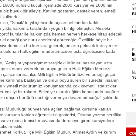
A
ır. 16000 nüfuslu küçük ilçemizde 2000 kursiyer ve 1000 nin
YE
 biz büyük bir aileyiz. Katılım gösteren, destek veren, emeği
B
 kullandı.
se, “Sincik’ te yıl içerisinde açılan birbirinden farklı
C
u yılda halkımız tarafından yoğun bir ilgi olmuştur. Mesleki
H
sportif kurslar ile halkımızda hemen hemen herkese hitap edecek
in el emeği göz nuru eserlerini göreceğiz. Özellikle böyle bir
iyerlerimizin bu kurslara gelerek, onların gelecek kursiyerlere
Eb
ıda bulunan halk eğitim müdürümüzden usta öğreticisine kadar
İ
.
Sİ
, “Açılışını yapacağımız sergideki ürünleri hazırlayan usta
 hepsini emek vererek bir araya getiren Halk Eğitim Merkezi
İr
çalışanlarına, ilçe Milli Eğitim Müdürümüze ve emeği geçen
Y
ne karnında başlayan ve ömür boyu süren bir süreçtir, insanın
e kıymetli müdürümüz konuşmasında çok kıymetli istatistikler
siyer çok iyi bir rakam. Belediye olarak eğitim konusunda bugüne
Dr
ize düşen hertürlü desteği vermeye devam edeceğiz” şeklinde
Ha
ezi Müdürlüğü bünyesinde açılan bağlama kursuna katılan
ate kursuna katılan öğrencilerin gösterisi, Okuma yazma sertifika
Şe
ması ve masa tenisi turnuvasında dereceye giren kursiyerlere
İM
akdim edildi.
Mehmet Korkut, İlçe Milli Eğitim Müdürü Ahmet Aydın ve kurum
ÇO