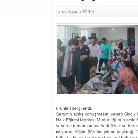
»
Ana Sayfa
»
EĞİTİM
ürünleri sergilendi.
Serginin açılış konuşmasını yapan Sincik 
Halk Eğitimi Merkezi Müdürlüğünün açıldığı
yaparak tamamlamayı hedefledik ve buradan 
istiyoruz. Eğitim öğretim yılının başladığı 
865 i kadın olmak üzere toplam 1658 kursi