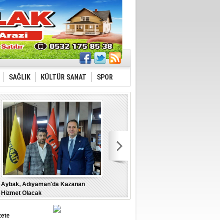
SAĞLIK
KÜLTÜR SANAT
SPOR
Aybak, Adıyaman'da Kazanan
“Türkiye İçin” tüm gücümüzle
M
Hizmet Olacak
B
zete