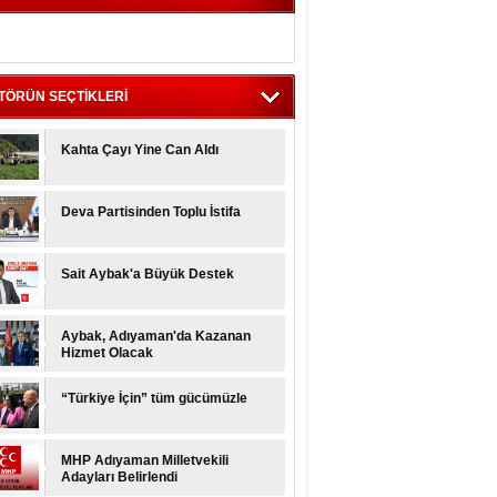
vzat YİĞİT
EÇMİŞ GELECEĞE SUYUN SUYA
NZEMESİ GİBİDİR...
TÖRÜN SEÇTİKLERİ
emal KUTLU
hta Ulusal Ve Yerel Gazeteciler
yetini Ağırladı
Kahta Çayı Yine Can Aldı
ervet DURMUŞ
APTIĞINIZ DARBENİN ALTINDA
Deva Partisinden Toplu İstifa
ALDINIZ
hmet ERKUT
Sait Aybak'a Büyük Destek
zden ırak olan gönülden de ırak
ur
Aybak, Adıyaman'da Kazanan
Hizmet Olacak
“Türkiye İçin” tüm gücümüzle
MHP Adıyaman Milletvekili
Adayları Belirlendi