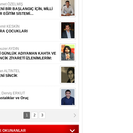
hmet ÖZELMİŞ
Nİ BİR BAŞLANGIÇ İÇİN, MİLLİ
İR EĞİTİM SİSTEMİ…
emil KESKİN
İRA ÇOCUKLARI
uzer AYDIN
Kİ GÜNLÜK ADIYAMAN KAHTA VE
NCİK ZİYARETİ İZLENİMLERİM:
fan ALTINTEL
ENİ SİNCİK
. Derviş ERKUT
stalıklar ve Oruç
1
2
3
rif Yetkin
AN ETMİŞ GÖNÜLLERİN DİRİLİŞİ...
K OKUNANLAR