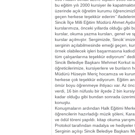
bu eğitim yılı 2000 kursiyer ile kapatmakt
üzerinde açık öğretim kurumu öğrencimizle
geçen herkese teşekkür ederim’’ ifadelerini
Sincik İlçe Milli Eğitim Müdürü Ahmet Aydın i
kurslarımıza, önceki yıllarda olduğu gibi b
kurslar, okuma yazma kursları, genel ve 
kurslar açılmıştır. Sergimizde, Sincik’ imiz
serginin açılabilmesinde emeği geçen, kurs
örnek olabilecek işleri başarmasına katk
tüm çalışanlarına teşekkür ediyorum” dedi
Sincik Belediye Başkanı Mehmet Korkut ise
öğreticilerimize, kursiyerlere ve bunların
Müdürü Hüseyin Meriç hocamıza ve kurum 
herkese çok teşekkür ediyorum. Eğitim an
ömür boyu öğrenmeye ihtiyacı var. Az önc
verdi, 16 bin nüfuslu bir ilçede 2 bin kur
kadar olduğu gibi bundan sonrada üzerim
konuştu.
Konuşmaların ardından Halk Eğitimi Merk
öğrencilerin hazırladığı müzik şöleni, Kar
ve ödül töreni yapıldı. kitap okuma yarış
Protokol tarafından madalya ve hediyeler t
Serginin açılışı Sincik Belediye Başkanı 